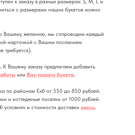
тупен к заказу в разных размерах: S, M, L и
иться с размерами наших букетов можно
о Вашему желанию, мы сопроводим каждый
кой-карточкой с Вашим посланием
е требуется).
ы.
К Вашему заказу предлагаем добавить
работы
или
Вау-подачу букета
.
ка по районам Екб от 550 до 850 рублей.
ики и коттеджные поселки от 1000 рублей.
 условиях и стоимости доставки
здесь
.