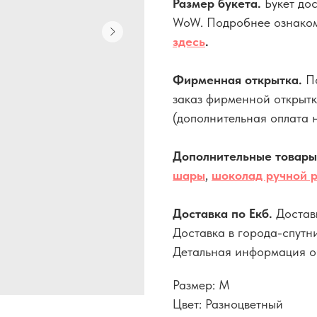
Размер букета.
Букет дос
WoW. Подробнее ознаком
здесь
.
Фирменная открытка.
П
заказ фирменной открыт
(дополнительная оплата н
Дополнительные товар
шары
,
шоколад ручной 
Доставка по Екб.
Достав
Доставка в города-спутн
Детальная информация об
Размер: M
Цвет: Разноцветный