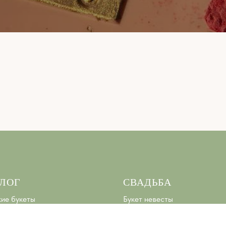
ЛОГ
СВАДЬБА
ие букеты
Букет невесты
омплимент
Свадебная подписка