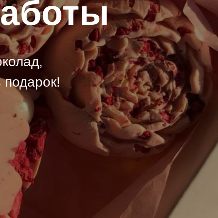
работы
колад,
 подарок!