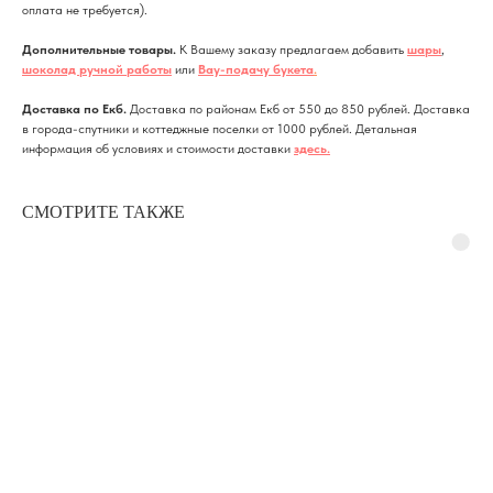
оплата не требуется).
Дополнительные товары.
К Вашему заказу предлагаем добавить
шары
,
шоколад ручной работы
или
Вау-подачу букета
.
Доставка по Екб.
Доставка по районам Екб от 550 до 850 рублей. Доставка
в города-спутники и коттеджные поселки от 1000 рублей. Детальная
информация об условиях и стоимости доставки
здесь
.
СМОТРИТЕ ТАКЖЕ