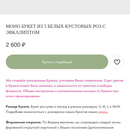
МОНО БУКЕТ ИЗ 5 БЕЛЫХ КУСТОВЫХ РОЗ С
ЭВКАЛИПТОМ
2 600
₽
Купить подобный
Мы создаём уникальные букеты, учитывая Ваши пожелания. Сорт цветов
в букете может быть заменен, в зависимости от наличия и выбора
флориста. Общее настроение и положительные эмоции от букета при
этом гарантированы.
Размер букета.
Букет доступен к заказу в разных размерах: S, M, L и WoW.
Подробнее ознакомиться с размерами наших букетов можно
здесь
.
Фирменная открытка.
По Вашему желанию, мы сопроводим каждый заказ
фирменной открыткой-карточкой с Вашим посланием (дополнительная