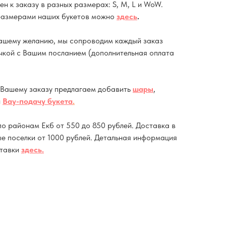
ен к заказу в разных размерах: S, M, L и WoW.
размерами наших букетов можно
здесь
.
ашему желанию, мы сопроводим каждый заказ
кой с Вашим посланием (дополнительная оплата
 Вашему заказу предлагаем добавить
шары
,
и
Вау-подачу букета
.
о районам Екб от 550 до 850 рублей. Доставка в
ые поселки от 1000 рублей. Детальная информация
ставки
здесь
.