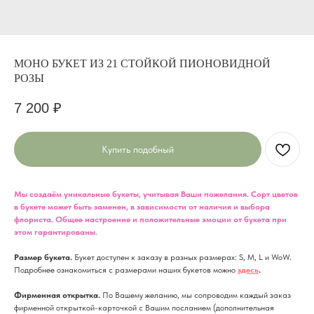
МОНО БУКЕТ ИЗ 21 СТОЙКОЙ ПИОНОВИДНОЙ
РОЗЫ
7 200
₽
Купить подобный
Мы создаём уникальные букеты, учитывая Ваши пожелания. Сорт цветов
в букете может быть заменен, в зависимости от наличия и выбора
флориста. Общее настроение и положительные эмоции от букета при
этом гарантированы.
Размер букета.
Букет доступен к заказу в разных размерах: S, M, L и WoW.
Подробнее ознакомиться с размерами наших букетов можно
здесь
.
Фирменная открытка.
По Вашему желанию, мы сопроводим каждый заказ
фирменной открыткой-карточкой с Вашим посланием (дополнительная