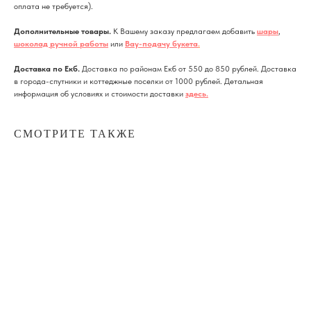
оплата не требуется).
Дополнительные товары.
К Вашему заказу предлагаем добавить
шары
,
шоколад ручной работы
или
Вау-подачу букета
.
Доставка по Екб.
Доставка по районам Екб от 550 до 850 рублей. Доставка
в города-спутники и коттеджные поселки от 1000 рублей. Детальная
информация об условиях и стоимости доставки
здесь
.
СМОТРИТЕ ТАКЖЕ