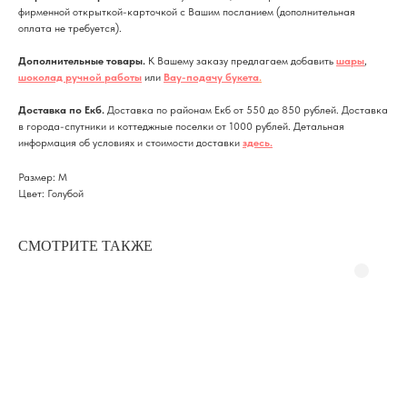
фирменной открыткой-карточкой с Вашим посланием (дополнительная
оплата не требуется).
Дополнительные товары.
К Вашему заказу предлагаем добавить
шары
,
шоколад ручной работы
или
Вау-подачу букета
.
Доставка по Екб.
Доставка по районам Екб от 550 до 850 рублей. Доставка
в города-спутники и коттеджные поселки от 1000 рублей. Детальная
информация об условиях и стоимости доставки
здесь
.
Размер: M
Цвет: Голубой
СМОТРИТЕ ТАКЖЕ