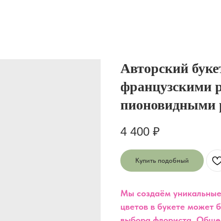
Авторский буке
французскими р
пионовидными 
4 400
₽
Купить подобный
Мы создаём уникальные
цветов в букете может б
выбора флориста. Обще