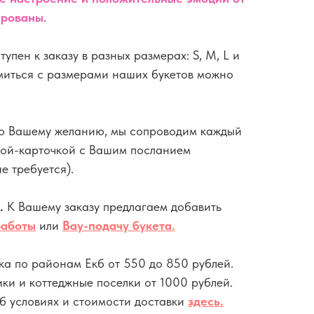
ированы.
тупен к заказу в разных размерах: S, M, L и
иться с размерами наших букетов можно
о Вашему желанию, мы сопроводим каждый
кой-карточкой с Вашим посланием
е требуется).
ы.
К Вашему заказу предлагаем добавить
работы
или
Вау-подачу букета
.
ка по районам Екб от 550 до 850 рублей.
ики и коттеджные поселки от 1000 рублей.
 условиях и стоимости доставки
здесь
.