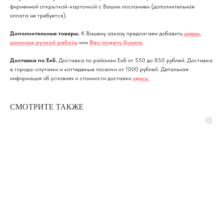
фирменной открыткой-карточкой с Вашим посланием (дополнительная
оплата не требуется).
Дополнительные товары.
К Вашему заказу предлагаем добавить
шары
,
шоколад ручной работы
или
Вау-подачу букета
.
Доставка по Екб.
Доставка по районам Екб от 550 до 850 рублей. Доставка
в города-спутники и коттеджные поселки от 1000 рублей. Детальная
информация об условиях и стоимости доставки
здесь
.
СМОТРИТЕ ТАКЖЕ