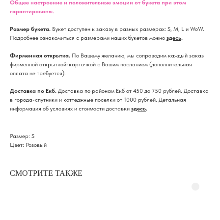
Общее настроение и положительные эмоции от букета при этом
гарантированы.
Размер букета.
Букет доступен к заказу в разных размерах: S, M, L и WoW.
Подробнее ознакомиться с размерами наших букетов можно
здесь
.
Фирменная открытка.
По Вашему желанию, мы сопроводим каждый заказ
фирменной открыткой-карточкой с Вашим посланием (дополнительная
оплата не требуется).
Доставка по Екб.
Доставка по районам Екб от 450 до 750 рублей. Доставка
в города-спутники и коттеджные поселки от 1000 рублей. Детальная
информация об условиях и стоимости доставки
здесь
.
Размер: S
Цвет: Розовый
СМОТРИТЕ ТАКЖЕ